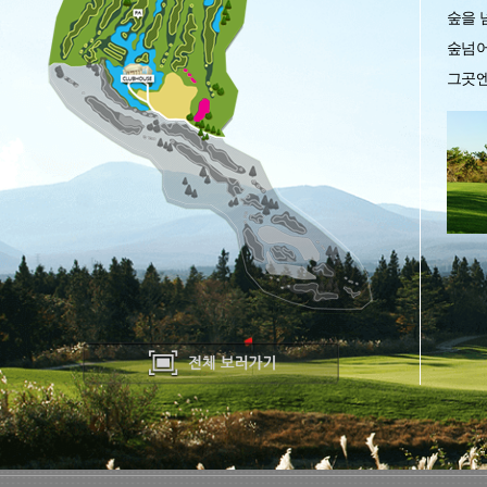
숲을 
숲넘어
그곳엔