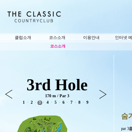
클럽소개
코스소개
이용안내
인터넷 
코스소개
3rd Hole
170 m / Par 3
1
2
3
4
5
6
7
8
9
ㆍ
ㆍ
ㆍ
ㆍ
ㆍ
ㆍ
ㆍ
ㆍ
숨
par 