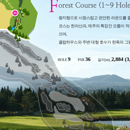
평지형으로 시원스럽고 편안한 라운드를 즐
코스는 한라산과, 제주의 특징인 오름이 적
으며,
클럽하우스와 주변 대형 호수가 한폭의 그
9
36
2,884 (3
HOLE
PAR
길이(m)_