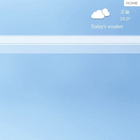
HOME
오늘
29.0º
Today's weather